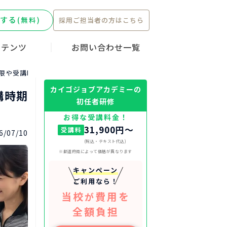
する
(無料)
採用ご担当者の方はこちら
ンテンツ
お問い合わせ一覧
ーキャンペー
転職ストーリ
護職
限や受講時期について解説！
カイゴジョブアカデミーの
講時期
初任者研修
お得な受講料金！
31,900円〜
受講料
6/07/10
(税込・テキスト代込)
※都道府県によって価格が異なります
キャンペーン
ご利用なら！
当校
費用を
が
全額負担