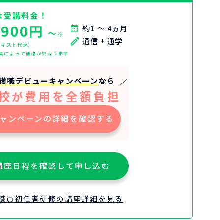
な受講料金！
,900円
約1 ～ 4ヵ月
〜
※
通信 + 通学
テキスト代込)
県によって価格が異なります
護職デビューキャンペーン
なら
校
費用を全額負担
が
ャンペーンの詳細を確認する
講座日程を確認して申し込む
職員初任者研修の講座詳細を見る