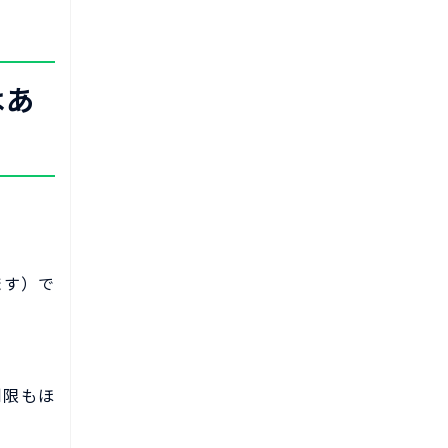
はあ
ます）で
制限もほ