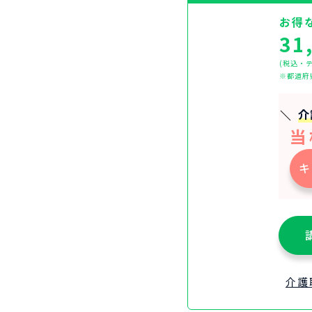
お得
31
(税込・
※都道府
介
当
キ
介護