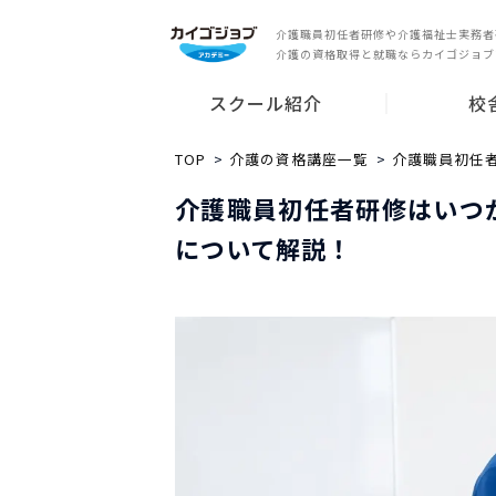
介護職員初任者研修や介護福祉士実務者
介護の資格取得と就職ならカイゴジョブ
スクール紹介
校
スクールの特長
就業サポート
講師紹介
無料説明会
東京都
神奈川県
千葉県
埼玉県
愛知県
大阪府
兵庫県
広島県
福岡県
その他の都
TOP
介護の資格講座一覧
介護職員初任
介護職員初任者研修はいつ
について解説！