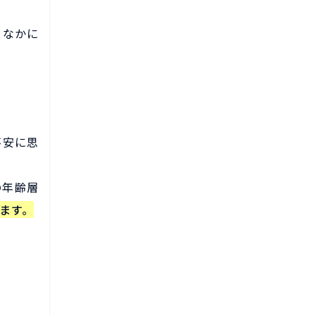
、なかに
不安に思
の年齢層
います。