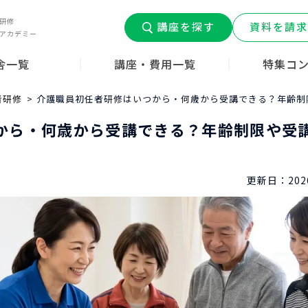
研修
講座を探す
資料を請求
アカデミー
舎一覧
講座・費用一覧
特集コ
道府県
介護職員初任者研修
介護福祉士実務者研修
介護福祉士受験対策
介護職デビュ
介護コラム
みんなの介護
はじめての介
者研修
介護職員初任者研修はいつから・何歳から受講できる？年齢制
ン
ー
から・何歳から受講できる？年齢制限や受
更新日：
202