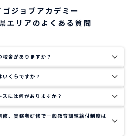
イゴジョブアカデミー
県エリアのよくある質問
つ校舎がありますか？
す。横浜校、藤沢校、溝の口校。横浜・藤沢・川崎
はいくらですか？
り、いずれも駅から徒歩圏内です。
修の受講料は42,900円
、神
(税込・テキスト代込)
ースには何がありますか？
の受講料は90,200円
で
※ (税込・テキスト代込)
修コースは短期コース、火曜日、水曜日、木曜日、
ー2級修了者の場合
研修、実務者研修で一般教育訓練給付制度は
スがあります。
修コースは月曜日、火曜日、金曜日、土曜日、日曜