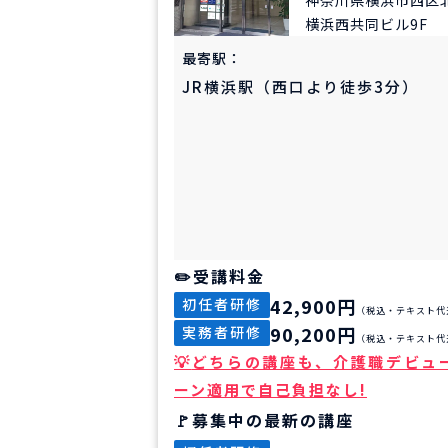
横浜西共同ビル9F
最寄駅：
JR横浜駅（西口より徒歩3分）
受講料金
42,900円
初任者研修
（税込・テキスト代
90,200円
実務者研修
（税込・テキスト代
どちらの講座も、介護職デビュ
ーン適用で自己負担なし!
募集中の最新の講座