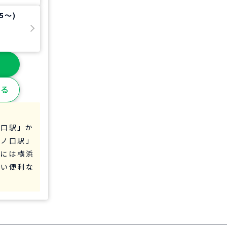
5～)
見る
の口駅」か
溝ノ口駅」
辺には横浜
すい便利な