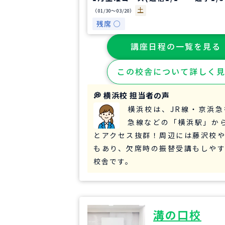
土
（01/30〜03/20）
残席 ○
講座日程の一覧を見る
この校舎について詳しく
💭 横浜校 担当者の声
横浜校は、JR線・京浜
急線などの「横浜駅」か
とアクセス抜群！周辺には藤沢校
もあり、欠席時の振替受講もしや
校舎です。
溝の口校