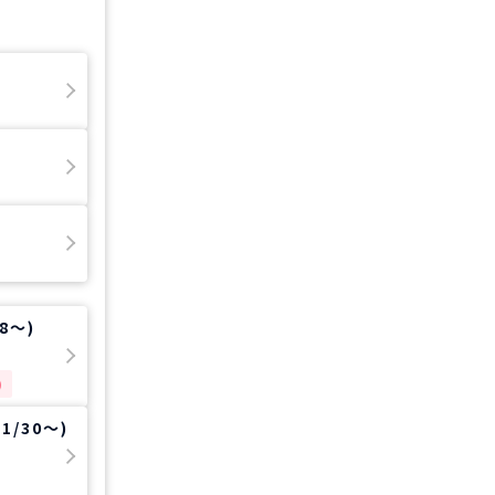
8～)
)
/30～)