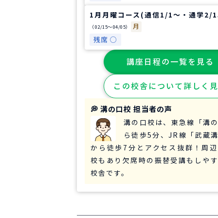
1月月曜コース(通信1/1～・通学2/1
月
（02/15〜04/05）
残席 ○
講座日程の一覧を見る
この校舎について詳しく
💭 溝の口校 担当者の声
溝の口校は、東急線「溝
ら徒歩5分、JR線「武蔵
から徒歩7分とアクセス抜群！周
校もあり欠席時の振替受講もしや
校舎です。