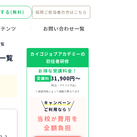
する
(無料)
採用ご担当者の方はこちら
ンテンツ
お問い合わせ一覧
ーキャンペー
転職ストーリ
護職
一覧
カイゴジョブアカデミーの
舎一覧
初任者研修
お得な受講料金！
31,900円〜
受講料
(税込・テキスト代込)
※都道府県によって価格が異なります
キャンペーン
ご利用なら！
当校
費用を
が
全額負担
-2