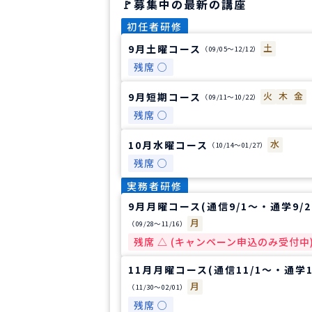
募集中の最新の講座
初任者研修
土
9月土曜コース
（09/05〜12/12）
残席 ○
火
木
金
9月短期コース
（09/11〜10/22）
残席 ○
水
10月水曜コース
（10/14〜01/27）
残席 ○
実務者研修
9月月曜コース(通信9/1～・通学9/2
月
（09/28〜11/16）
残席 △ (キャンペーン申込のみ受付中
11月月曜コース(通信11/1～・通学11
月
（11/30〜02/01）
残席 ○