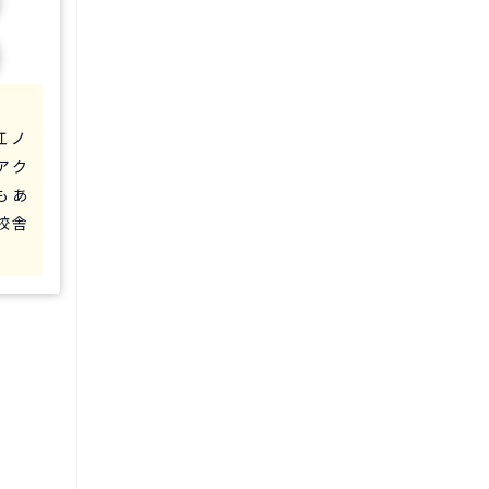
江ノ
アク
もあ
校舎