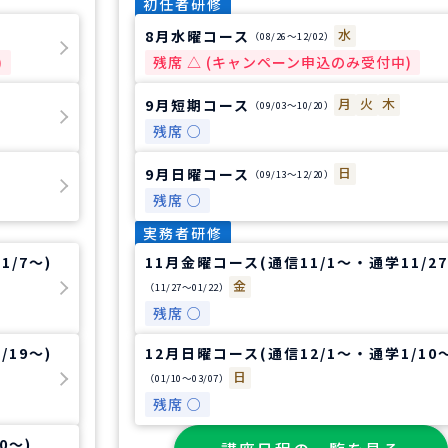
初任者研修
水
8月水曜コース
（08/26〜12/02）
)
残席 △ (キャンペーン申込のみ受付中)
月
火
木
9月短期コース
（09/03〜10/20）
残席 ○
日
9月日曜コース
（09/13〜12/20）
残席 ○
実務者研修
1/7～)
11月金曜コース(通信11/1～・通学11/27
金
（11/27〜01/22）
残席 ○
/19～)
12月日曜コース(通信12/1～・通学1/10～
日
（01/10〜03/07）
残席 ○
0～)