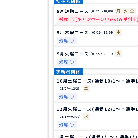
初任者研修
月
水
金
8月短期コース
（08/26〜10/09）
残席 △ (キャンペーン申込のみ受付中
木
9月木曜コース
（09/17〜12/24）
残席 ○
火
9月火曜コース
（09/29〜01/12）
残席 ○
実務者研修
10月土曜コース(通信10/1～・通学1
土
（11/07〜12/26）
残席 ○
12月火曜コース(通信12/1～・通学1
火
（01/19〜03/09）
残席 ○
1月土曜コース(通信1/1～・通学1/3