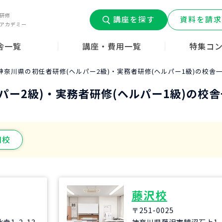
研修
講座を探す
資料を請求
アカデミー
舎一覧
講座・費用一覧
特集コ
道府県
介護職員初任者研修
介護福祉士実務者研修
介護福祉士受験対策
介護職デビュ
介護コラム
みんなの介護
はじめての介
神奈川県の初任者研修(ヘルパー2級)・実務者研修(ヘルパー1級)の校舎
ン
ー
パー2級)・実務者研修(ヘルパー1級)の校
口校
藤沢校
〒251-0025
1-2-13
神奈川県藤沢市鵠沼石上1-2