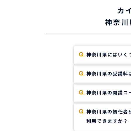
カ
神奈川
Q.
神奈川県にはいく
A.
全部で3校舎ありま
Q.
神奈川県の受講料
エリアに展開してお
神奈川県の初任者研
A.
Q.
神奈川県の開講コ
奈川県の実務者研修
す。
A.
神奈川県の初任者研
Q.
※初任者研修、ヘルパ
神奈川県の初任者
土曜日、日曜日コー
利用できますか？
神奈川県の実務者研