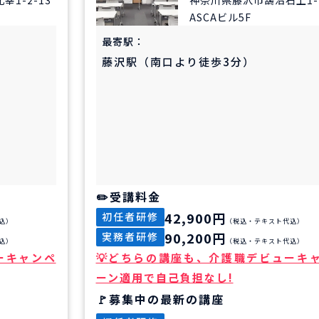
ASCAビル5F
最寄駅：
藤沢駅（南口より徒歩3分）
受講料金
42,900円
初任者研修
込）
（税込・テキスト代込）
90,200円
実務者研修
込）
（税込・テキスト代込）
ーキャンペ
どちらの講座も、介護職デビューキ
ーン適用で自己負担なし!
募集中の最新の講座