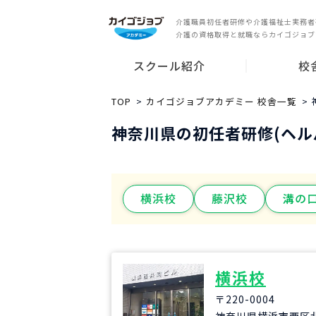
介護職員初任者研修や介護福祉士実務者
介護の資格取得と就職ならカイゴジョブ
スクール紹介
校
スクールの特長
就業サポート
講師紹介
無料説明会
東京都
神奈川県
千葉県
埼玉県
愛知県
大阪府
兵庫県
広島県
福岡県
その他の都
TOP
カイゴジョブアカデミー 校舎一覧
神奈川県の初任者研修(ヘル
横浜校
藤沢校
溝の
横浜校
〒220-0004
神奈川県横浜市西区北幸