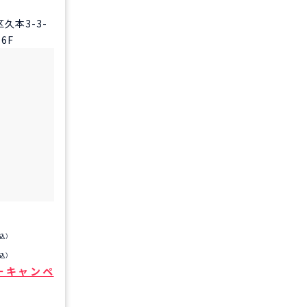
久本3-3-
6F
込）
込）
ーキャンペ