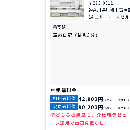
〒213-0011
神奈川県川崎市高津区
14 エル・アールビル 
最寄駅：
溝の口駅（徒歩5分）
受講料金
42,900円
初任者研修
（税込・テキスト代
90,200円
実務者研修
（税込・テキスト代
どちらの講座も、介護職デビュ
ーン適用で自己負担なし!