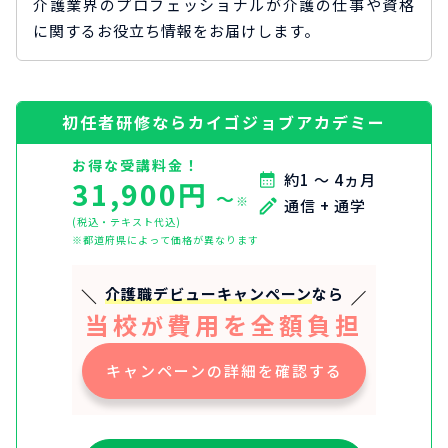
介護業界のプロフェッショナルが介護の仕事や資格
に関するお役立ち情報をお届けします。
初任者研修ならカイゴジョブアカデミー
お得な受講料金！
約1 ～ 4ヵ月
31,900円
〜
※
通信 + 通学
(税込・テキスト代込)
※都道府県によって価格が異なります
介護職デビューキャンペーン
なら
当校
費用を全額負担
が
キャンペーンの詳細を確認する