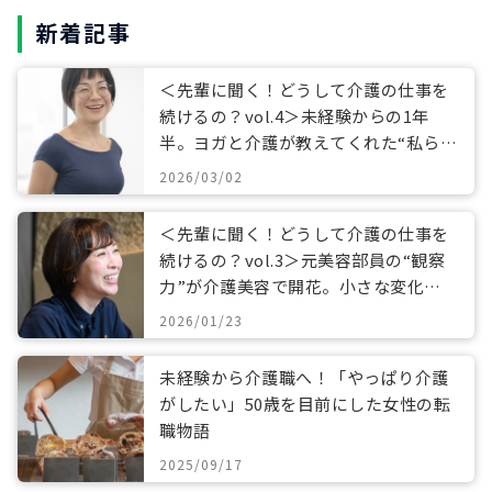
新着記事
＜先輩に聞く！どうして介護の仕事を
続けるの？vol.4＞未経験からの1年
半。ヨガと介護が教えてくれた“私らし
い働き方”
2026/03/02
＜先輩に聞く！どうして介護の仕事を
続けるの？vol.3＞元美容部員の“観察
力”が介護美容で開花。小さな変化に
寄り添うケアとは
2026/01/23
未経験から介護職へ！「やっぱり介護
がしたい」50歳を目前にした女性の転
職物語
2025/09/17