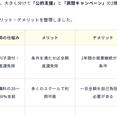
、大きく分けて
「公的支援」
と
「民間キャンペーン」
の2
リット・デメリットを整理しました。
用の仕組み
メリット
デメリット
利子貸付・
条件を満たせば全額
2年間の就業継続
返還免除
返還免除
条件
講料の20〜
多くのスクールで利
一旦全額を自己負
80%支給
用可能
必要がある