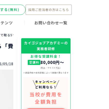
する
(無料)
採用ご担当者の方はこちら
ンテンツ
お問い合わせ一覧
ーキャンペー
転職ストーリ
護職
無料で取る5つの方法！働きながら使える「費用免除制度」を徹底解説
カイゴジョブアカデミーの
る「費
実務者研修
お得な受講料金！
80,000円〜
受講料
6/05/18
(税込・テキスト代込)
※都道府県や保有資格によって価格が異なります
キャンペーン
ご利用なら！
当校
費用を
が
全額負担