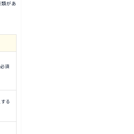
種類があ
が必須
担する