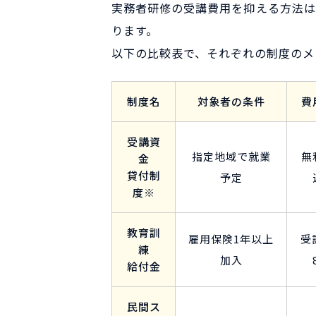
実務者研修の受講費用を抑える方法は
ります。
以下の比較表で、それぞれの制度のメ
制度名
対象者の条件
費
受講資
指定地域で就業
無
金
貸付制
予定
度※
教育訓
雇用保険1年以上
受
練
加入
給付金
民間ス