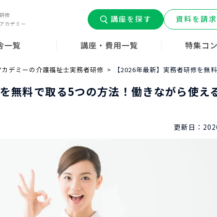
研修
講座を探す
資料を請求
アカデミー
舎一覧
講座・費用一覧
特集コ
道府県
介護職員初任者研修
介護福祉士実務者研修
介護福祉士受験対策
介護職デビュ
介護コラム
みんなの介護
はじめての介
アカデミーの介護福祉士実務者研修
【2026年最新】実務者研修を
ン
ー
修を無料で取る5つの方法！働きながら使え
更新日：
202