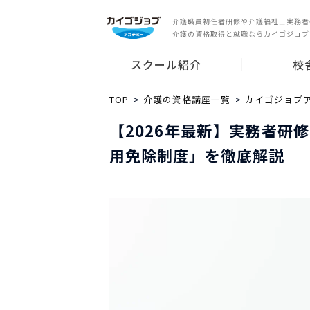
介護職員初任者研修や介護福祉士実務者
介護の資格取得と就職ならカイゴジョブ
スクール紹介
校
スクールの特長
就業サポート
講師紹介
無料説明会
東京都
神奈川県
千葉県
埼玉県
愛知県
大阪府
兵庫県
広島県
福岡県
その他の都
TOP
介護の資格講座一覧
カイゴジョブ
【2026年最新】実務者研
用免除制度」を徹底解説