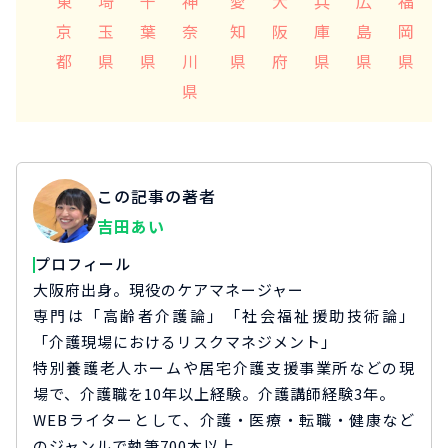
東
埼
千
神
愛
大
兵
広
福
京
玉
葉
奈
知
阪
庫
島
岡
都
県
県
川
県
府
県
県
県
県
この記事の著者
吉田あい
プロフィール
大阪府出身。現役のケアマネージャー
専門は「高齢者介護論」「社会福祉援助技術論」
「介護現場におけるリスクマネジメント」
特別養護老人ホームや居宅介護支援事業所などの現
場で、介護職を10年以上経験。介護講師経験3年。
WEBライターとして、介護・医療・転職・健康など
のジャンルで執筆700本以上。