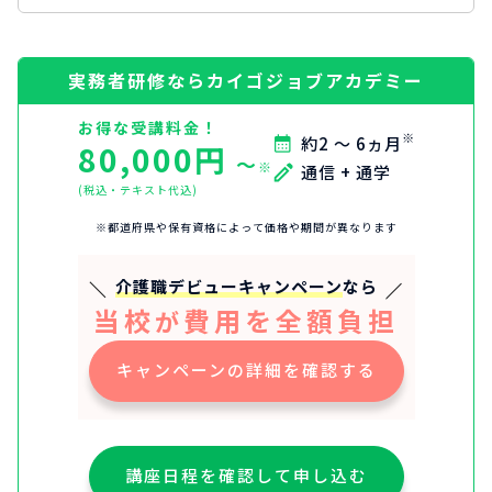
実務者研修ならカイゴジョブアカデミー
お得な受講料金！
※
約2 〜 6ヵ月
80,000円
〜
※
通信 + 通学
(税込・テキスト代込)
※都道府県や保有資格によって価格や期間が異なります
介護職デビューキャンペーン
なら
当校
費用を全額負担
が
キャンペーンの詳細を確認する
講座日程を確認して申し込む