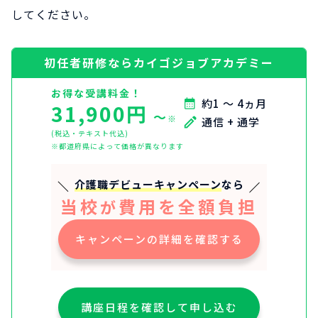
してください。
初任者研修ならカイゴジョブアカデミー
お得な受講料金！
約1 ～ 4ヵ月
31,900円
〜
※
通信 + 通学
(税込・テキスト代込)
※都道府県によって価格が異なります
介護職デビューキャンペーン
なら
当校
費用を全額負担
が
キャンペーンの詳細を確認する
講座日程を確認して申し込む