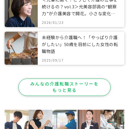
続けるの？vol.3＞元美容部員の“観察
力”が介護美容で開花。小さな変化に
寄り添うケアとは
2026/01/23
未経験から介護職へ！「やっぱり介護
がしたい」50歳を目前にした女性の転
職物語
2025/09/17
みんなの介護転職ストーリーを
もっと見る