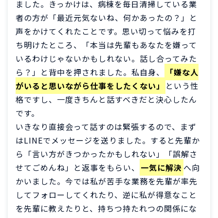
ました。きっかけは、病棟を毎日清掃している業
者の方が「最近元気ないね、何かあったの？」と
声をかけてくれたことです。思い切って悩みを打
ち明けたところ、「本当は先輩もあなたを嫌って
いるわけじゃないかもしれない。話し合ってみた
ら？」と背中を押されました。私自身、
「嫌な人
がいると思いながら仕事をしたくない」
という性
格ですし、一度きちんと話すべきだと決心したん
です。
いきなり直接会って話すのは緊張するので、まず
はLINEでメッセージを送りました。すると先輩か
ら「言い方がきつかったかもしれない」「誤解さ
せてごめんね」と返事をもらい、
一気に解決
へ向
かいました。今では私が苦手な業務を先輩が率先
してフォローしてくれたり、逆に私が得意なこと
を先輩に教えたりと、持ちつ持たれつの関係にな