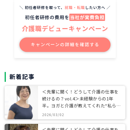
＼ 初任者研修を取って、
就職・転職
したい方へ ／
初任者研修の費用を
当社が実費負担
介護職デビューキャンペーン
キャンペーンの詳細を確認する
新着記事
＜先輩に聞く！どうして介護の仕事を
続けるの？vol.4＞未経験からの1年
半。ヨガと介護が教えてくれた“私らし
い働き方”
2026/03/02
＜先輩に聞く！どうして介護の仕事を