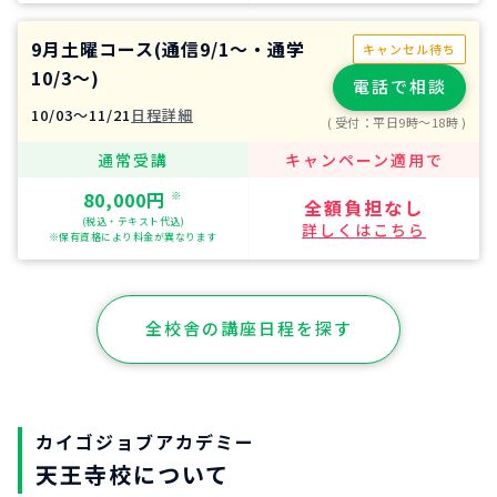
9月土曜コース(通信9/1～・通学
キャンセル待ち
10/3～)
電話で相談
10/03〜11/21
日程詳細
( 受付
：平日9時〜18時 )
通常受講
キャンペーン適用で
80,000円
※
全額負担なし
(税込・テキスト代込)
詳しくはこちら
※保有資格により料金が異なります
全校舎の講座日程を探す
カイゴジョブアカデミー
天王寺校について