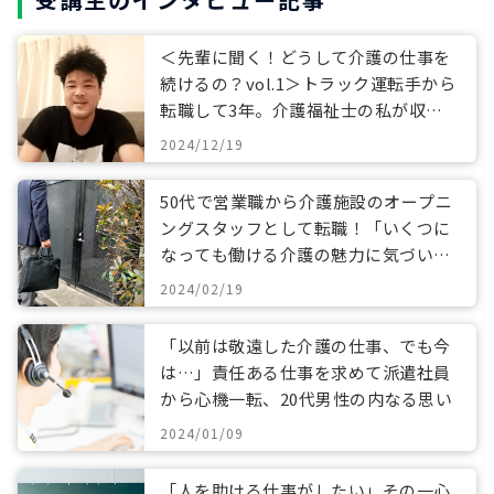
＜先輩に聞く！どうして介護の仕事を
続けるの？vol.1＞トラック運転手から
転職して3年。介護福祉士の私が収入
アップの次に目指すもの
2024/12/19
50代で営業職から介護施設のオープニ
ングスタッフとして転職！「いくつに
なっても働ける介護の魅力に気づい
た」
2024/02/19
「以前は敬遠した介護の仕事、でも今
は…」責任ある仕事を求めて派遣社員
から心機一転、20代男性の内なる思い
2024/01/09
「人を助ける仕事がしたい」その一心