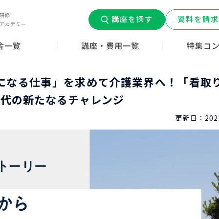
研修
講座を探す
資料を請求
アカデミー
舎一覧
講座・費用一覧
特集コ
道府県
介護職員初任者研修
介護福祉士実務者研修
介護福祉士受験対策
介護職デビュ
介護コラム
みんなの介護
はじめての介
ン
ー
になる仕事」を求めて介護業界へ！「看取
世代の新たなるチャレンジ
更新日：
202