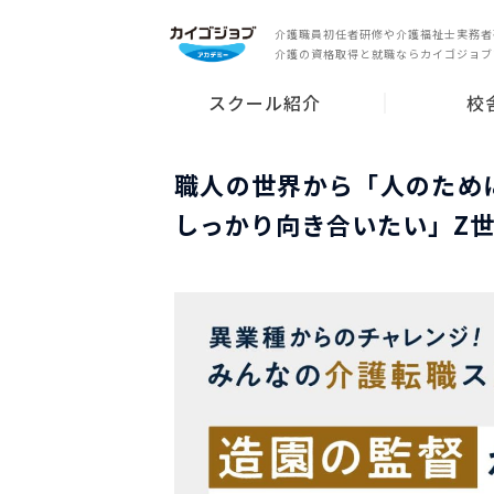
介護職員初任者研修や介護福祉士実務者
介護の資格取得と就職ならカイゴジョブ
スクール紹介
校
スクールの特長
就業サポート
講師紹介
無料説明会
東京都
神奈川県
千葉県
埼玉県
愛知県
大阪府
兵庫県
広島県
福岡県
その他の都
職人の世界から「人のため
しっかり向き合いたい」Z