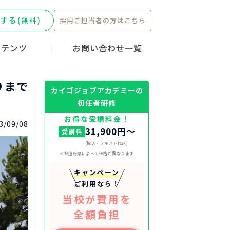
する
(無料)
採用ご担当者の方はこちら
ンテンツ
お問い合わせ一覧
ーキャンペー
転職ストーリ
護職
りまで
カイゴジョブアカデミーの
初任者研修
お得な受講料金！
3/09/08
31,900円〜
受講料
(税込・テキスト代込)
※都道府県によって価格が異なります
キャンペーン
ご利用なら！
当校
費用を
が
全額負担