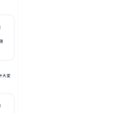
職
現
計大変
年