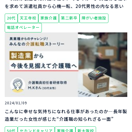
を求めて派遣社員から心機一転、20代男性の内なる思い
20代
天王寺校
家族介護
第二新卒
障がい者施設
電話オペレーター
2024/01/09
こんなに幸せな気持ちになれる仕事があったのか―長年製
造業だった女性が感じた“介護職の知られざる一面”
50代
セカンドキャリア
家族介護
新大阪校