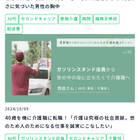
さに気づいた男性の胸中
30代
セカンドキャリア
家族介護
病院
福岡天神校
配送業
2024/10/09
40歳を機に介護職に転職！「介護は究極の社会貢献。世
のため人のためになる仕事を誠実にこなしたい」
40代
ガソリンスタンド店員
セカンドキャリア
千葉校