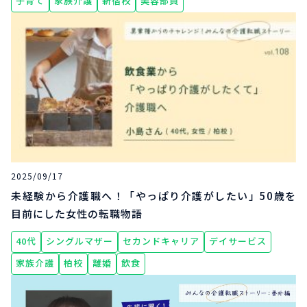
子育て
家族介護
新宿校
美容部員
2025/09/17
未経験から介護職へ！「やっぱり介護がしたい」50歳を
目前にした女性の転職物語
40代
シングルマザー
セカンドキャリア
デイサービス
家族介護
柏校
離婚
飲食