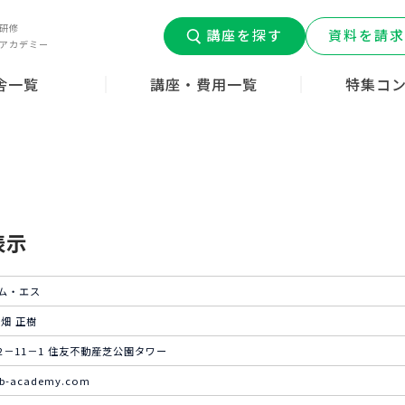
研修
講座を探す
資料を請求
アカデミー
舎一覧
講座・費用一覧
特集コ
道府県
介護職員初任者研修
介護福祉士実務者研修
介護福祉士受験対策
介護職デビュ
介護コラム
みんなの介護
はじめての介
ン
ー
表示
ム・エス
畑 正樹
－11－1 住友不動産芝公園タワー
ob-academy.com