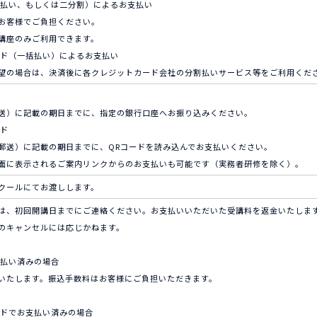
一括払い、もしくは二分割）によるお支払い
お客様でご負担ください。
講座のみご利用できます。
カード（一括払い）によるお支払い
望の場合は、決済後に各クレジットカード会社の分割払いサービス等をご利用くだ
送）に記載の期日までに、指定の銀行口座へお振り込みください。
ード
郵送）に記載の期日までに、QRコードを読み込んでお支払いください。
面に表示されるご案内リンクからのお支払いも可能です（実務者研修を除く）。
クールにてお渡しします。
は、初回開講日までにご連絡ください。お支払いいただいた受講料を返金いたしま
のキャンセルには応じかねます。
支払い済みの場合
いたします。振込手数料はお客様にご負担いただきます。
ードでお支払い済みの場合