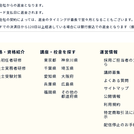
会社からの返金となります。
ード支払日に返金されます。
会社の契約によっては、返金のタイミングが最長で翌々月となることもございます
ドでの決済日から120日以上経過している場合には銀行振込での返金となります（
格・資格紹介
講座・校舎を探す
運営情報
員初任者研修
東京都
神奈川県
採用ご担当者の
ら
祉士実務者研修
千葉県
埼玉県
講師募集
祉士受験対策
愛知県
大阪府
よくある質問
兵庫県
広島県
サイトマップ
福岡県
その他の
都道府県
公開情報
利用規約
特定商取引法に
示
配信停止のお手