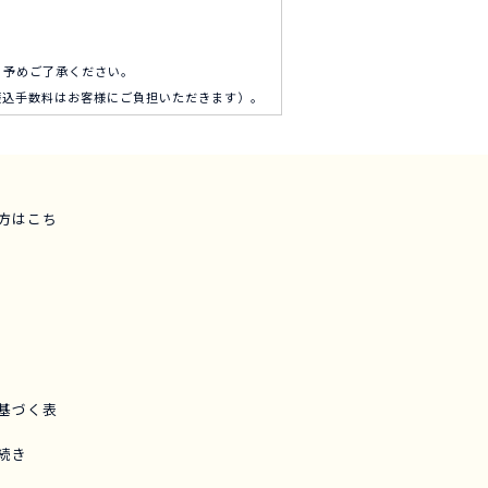
。予めご了承ください。
振込手数料はお客様にご負担いただきます）。
方は
こち
基づく
表
続き