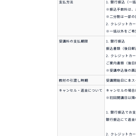
支払方法
1. 銀行振込（
※振込手数料は、
※二分割は一部の
2. クレジット
※一括以外をご希
受講料の支払期限
1. 銀行振込
振込書類（後日郵
2. クレジットカ
ご案内書類（後日
※受講申込後の画
教材の引渡し時期
受講開始日に本ス
キャンセル・返金について
キャンセルの場合
※初回開講日以降
1. 銀行振込でお
銀行振込にて返金
2. クレジットカ