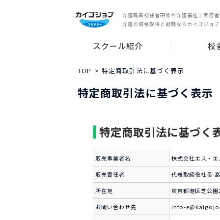
介護職員初任者研修や介護福祉士実務者
介護の資格取得と就職ならカイゴジョブ
スクール紹介
校
スクールの特長
就業サポート
講師紹介
無料説明会
東京都
神奈川県
千葉県
埼玉県
愛知県
大阪府
兵庫県
広島県
福岡県
その他の都
TOP
特定商取引法に基づく表示
特定商取引法に基づく表示
特定商取引法に基づく
販売事業者名
株式会社エス・エ
販売責任者
代表取締役社長 髙
所在地
東京都港区芝公園2
お問い合わせ先
info-e@kaigoj