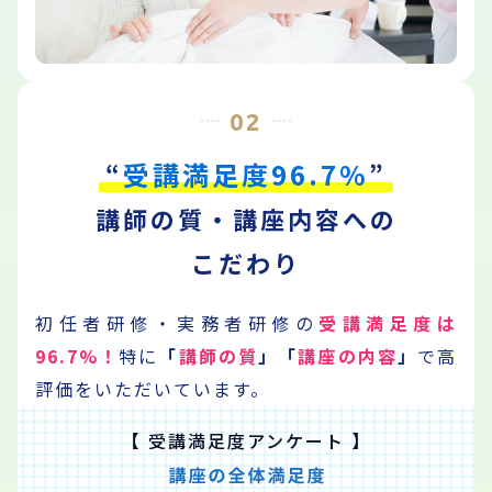
02
受講満足度96.7%
“
”
講師の質・講座内容への
こだわり
初任者研修・実務者研修の
受講満足度は
96.7%！
特に
「
講師の質
」
「
講座の内容
」
で
高
評価をいただいています。
【 受講満足度アンケート 】