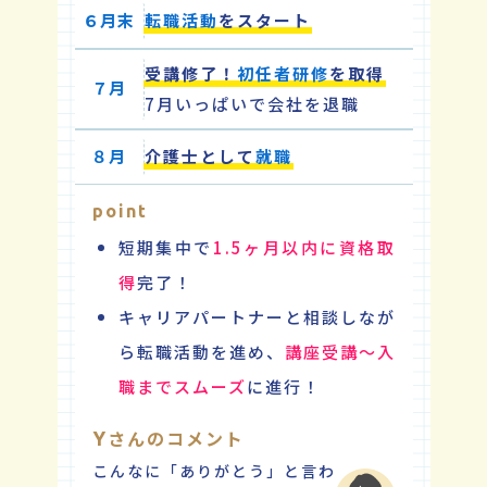
６月末
転職活動
をスタート
受講修了！
初任者研修
を取得
７月
7月いっぱいで会社を退職
８月
介護士として
就職
point
短期集中で
1.5ヶ月以内に資格取
得
完了！
キャリアパートナーと相談しなが
ら転職活動を進め、
講座受講～入
職までスムーズ
に進行！
さんのコメント
Y
こんなに「ありがとう」と言わ