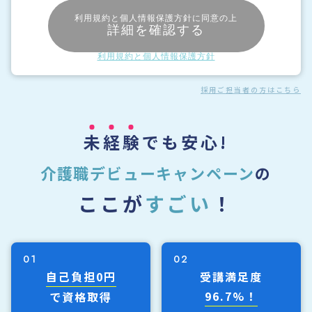
利用規約と個人情報保護方針に同意の上
詳細を確認する
利用規約と個人情報保護方針
採用ご担当者の方はこちら
未
経
験
でも安心!
介護職デビューキャンペーン
の
ここが
すごい
！
01
02
自己負担0円
受講満足度
96.7%！
で資格取得