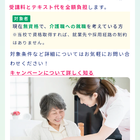
受講料とテキスト代を全額負担
します。
対象者
現在
無資格
で、
介護職への就職
を考えている方
※当校で資格取得すれば、就業先や採用経路の制約
はありません。
対象条件など詳細については
お気軽にお問い合
わせください！
キャンペーンについて詳しく知る