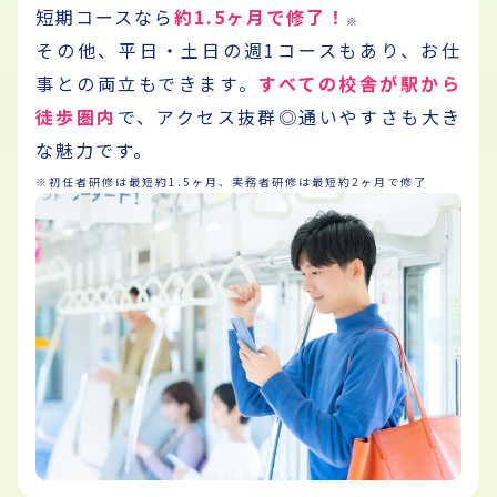
短期コースなら
約1.5ヶ月で修了！
※
その他、平日・土日の週1コースもあり、
お仕
事との両立もできます。
すべての校舎が駅から
徒歩圏内
で、アクセス抜群◎
通いやすさも大き
な魅力です。
※初任者研修は最短約1.5ヶ月、実務者研修は最短約2ヶ月で修了