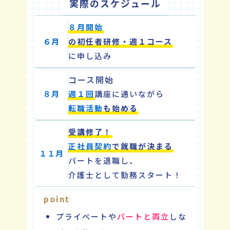
実際のスケジュール
８月開始
６月
の初任者研修・週１コース
に申し込み
コース開始
８月
週１回
講座に通いながら
転職活動
も始める
受講修了！
正社員契約
で就職が決まる
１１月
パートを退職し、
介護士として勤務スタート！
point
プライベートや
パートと両立
しな