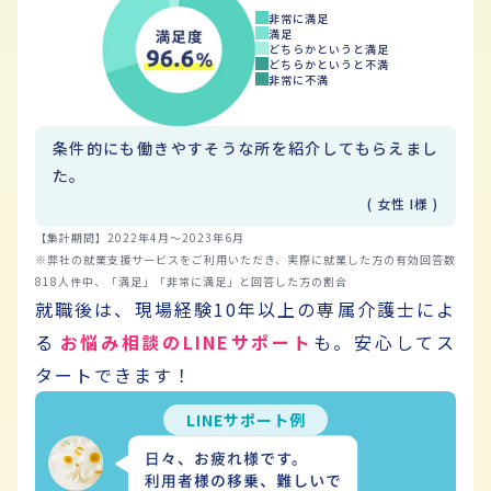
非常に満足
満足
どちらかというと満足
どちらかというと不満
非常に不満
条件的にも働きやすそうな所を紹介してもらえまし
た。
( 女性 I様 )
【集計期間】2022年4月～2023年6月
※弊社の就業支援サービスをご利用いただき、実際に就業した方の有効回答数
818人件中、「満足」「非常に満足」と回答した方の割合
就職後は、現場経験10年以上の専属介護士によ
る
お悩み相談のLINEサポート
も。
安心してス
タートできます！
LINEサポート例