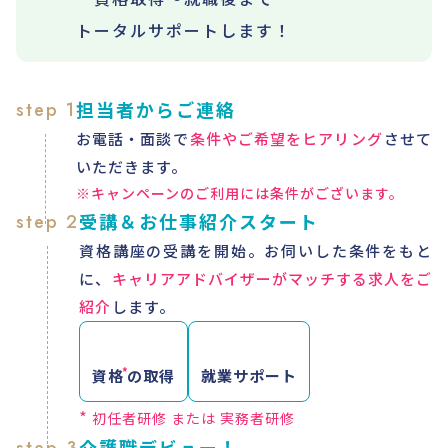
トータルサポートします！
担当者からご連絡
step 1
お電話・面談で
条件やご希望をヒアリング
させて
いただきます。
※キャンペーンのご利用には条件がございます。
受講＆お仕事紹介スタート
step 2
資格講座の受講を開始。お伺いした条件をもと
に、
キャリアアドバイザーがマッチする求人をご
紹介
します。
*
資格
の取得
就業サポート
*
初任者研修 または 実務者研修
介護職デビュー！