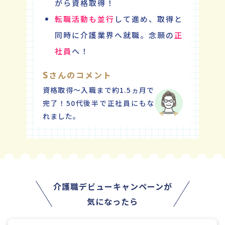
がら資格取得！
転職活動も並行
して進め、取得と
同時に介護業界へ就職。念願の
正
社員
へ！
さんのコメント
S
資格取得～入職まで約1.5ヵ月で
完了！50代後半で正社員にもな
れました。
介護職デビューキャンペーンが
気になったら