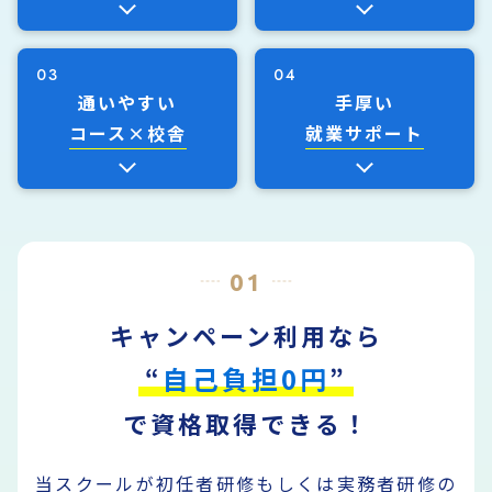
03
04
通いやすい
手厚い
コース×校舎
就業サポート
01
キャンペーン利用なら
自己負担0円
“
”
で資格取得できる！
当スクールが初任者研修もしくは実務者研修の