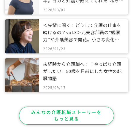
半。ヨガと介護が教えてくれた“私らし
い働き方”
2026/03/02
＜先輩に聞く！どうして介護の仕事を
続けるの？vol.3＞元美容部員の“観察
力”が介護美容で開花。小さな変化に
寄り添うケアとは
2026/01/23
未経験から介護職へ！「やっぱり介護
がしたい」50歳を目前にした女性の転
職物語
2025/09/17
みんなの介護転職ストーリーを
もっと見る