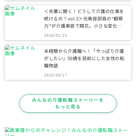
＜先輩に聞く！どうして介護の仕事を
続けるの？vol.3＞元美容部員の“観察
力”が介護美容で開花。小さな変化に
寄り添うケアとは
2026/01/23
未経験から介護職へ！「やっぱり介護
がしたい」50歳を目前にした女性の転
職物語
2025/09/17
みんなの介護転職ストーリーを
もっと見る