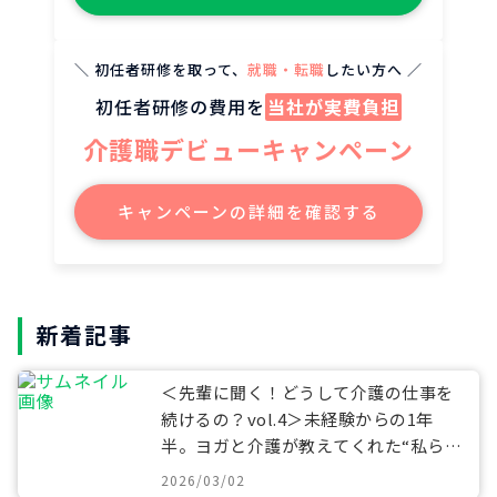
＼ 初任者研修を取って、
就職・転職
したい方へ ／
初任者研修の費用を
当社が実費負担
介護職デビューキャンペーン
キャンペーンの詳細を確認する
新着記事
＜先輩に聞く！どうして介護の仕事を
続けるの？vol.4＞未経験からの1年
半。ヨガと介護が教えてくれた“私らし
い働き方”
2026/03/02